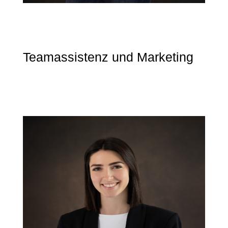
Teamassistenz und Marketing
Lisa
Guttenbrunner