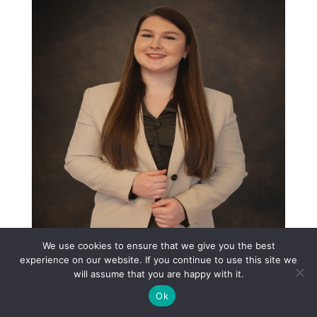
Katharina Heinz
Innendienst Einkauf
+43 1 79019 – 160
heinz@novomed.at
We use cookies to ensure that we give you the best
experience on our website. If you continue to use this site we
will assume that you are happy with it.
Ok