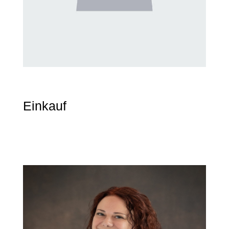
Einkauf