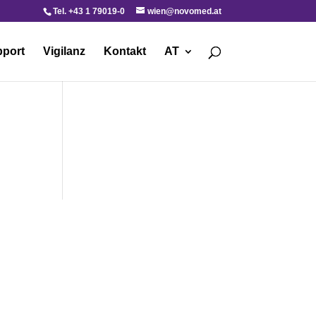
Tel. +43 1 79019-0
wien@novomed.at
port
Vigilanz
Kontakt
AT