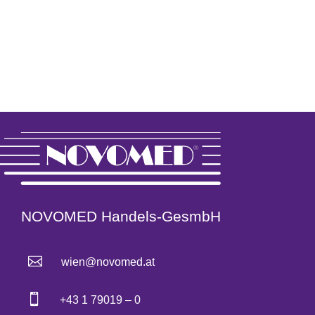
NOVOMED Handels-GesmbH

wien@novomed.at

+43 1 79019 – 0