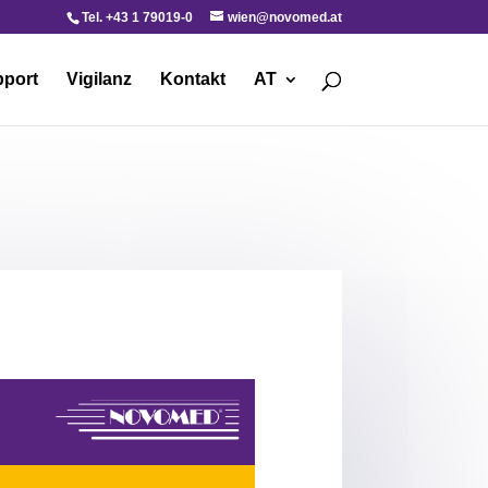
Tel. +43 1 79019-0
wien@novomed.at
port
Vigilanz
Kontakt
AT